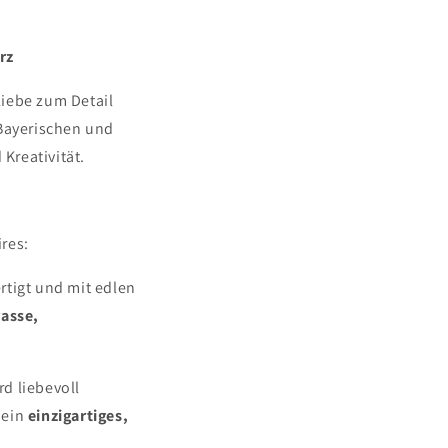
rz
Liebe zum Detail
Bayerischen und
Kreativität.
res:
rtigt und mit edlen
rasse,
d liebevoll
 ein
einzigartiges,