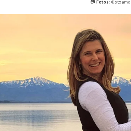
📷
Fotos:
©stoama