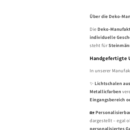
Über die Deko-Ma
Die
Deko-Manufakt
individuelle Gesc
steht für
Steinmän
Handgefertigte 
In unserer Manufak
✨
Lichtschalen au
Metallicfarben
vere
Eingangsbereich 
🏡
Personalisierba
dargestellt – egal 
personalisiertes 