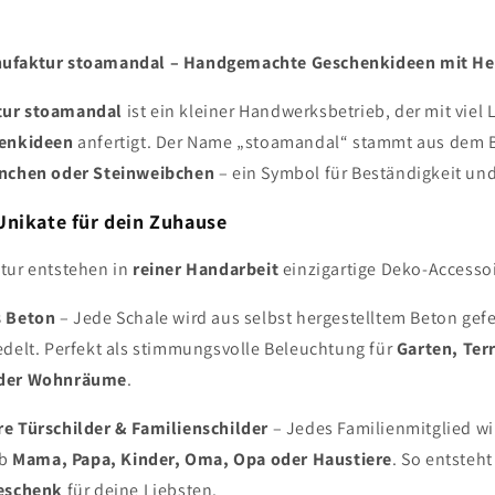
nufaktur stoamandal – Handgemachte Geschenkideen mit He
ur stoamandal
ist ein kleiner Handwerksbetrieb, der mit viel 
henkideen
anfertigt. Der Name „stoamandal“ stammt aus dem 
nchen oder Steinweibchen
– ein Symbol für Beständigkeit und 
Unikate für dein Zuhause
tur entstehen in
reiner Handarbeit
einzigartige Deko-Accessoi
s Beton
– Jede Schale wird aus selbst hergestelltem Beton gefe
delt. Perfekt als stimmungsvolle Beleuchtung für
Garten, Ter
oder Wohnräume
.
re Türschilder & Familienschilder
– Jedes Familienmitglied wir
ob
Mama, Papa, Kinder, Oma, Opa oder Haustiere
. So entsteht
Geschenk
für deine Liebsten.