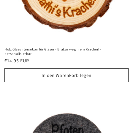
Holz Glasuntersetzer für Gläser - Bratzn weg mein Kracherl -
personalisierbar
Normaler
€14,95 EUR
Preis
In den Warenkorb legen