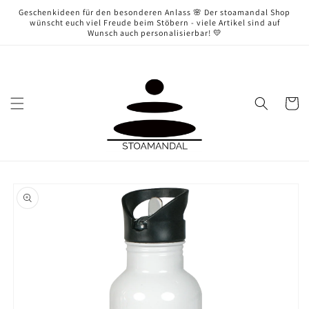
Direkt
Geschenkideen für den besonderen Anlass 🌸 Der stoamandal Shop
zum
wünscht euch viel Freude beim Stöbern - viele Artikel sind auf
Inhalt
Wunsch auch personalisierbar! 💛
Warenko
oduktinformationen
ringen