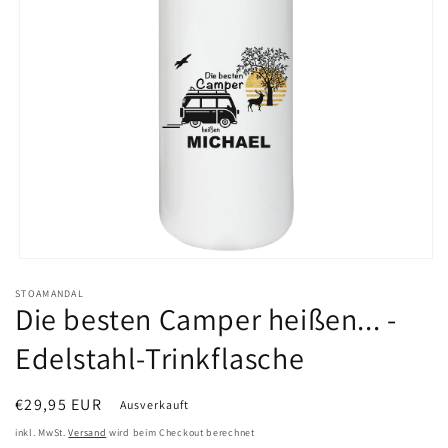
Medien
1
STOAMANDAL
in
Die besten Camper heißen... -
Modal
öffnen
Edelstahl-Trinkflasche
Normaler
€29,95 EUR
Ausverkauft
Preis
inkl. MwSt.
Versand
wird beim Checkout berechnet