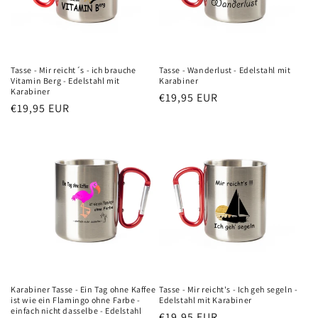
Tasse - Mir reicht´s - ich brauche
Tasse - Wanderlust - Edelstahl mit
Vitamin Berg - Edelstahl mit
Karabiner
Karabiner
Normaler
€19,95 EUR
Normaler
€19,95 EUR
Preis
Preis
Karabiner Tasse - Ein Tag ohne Kaffee
Tasse - Mir reicht's - Ich geh segeln -
ist wie ein Flamingo ohne Farbe -
Edelstahl mit Karabiner
einfach nicht dasselbe - Edelstahl
Normaler
€19,95 EUR