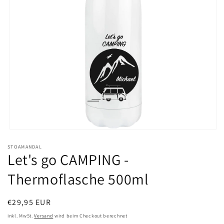
Medien
1
STOAMANDAL
in
Let's go CAMPING -
Modal
öffnen
Thermoflasche 500ml
Normaler
€29,95 EUR
Preis
inkl. MwSt.
Versand
wird beim Checkout berechnet