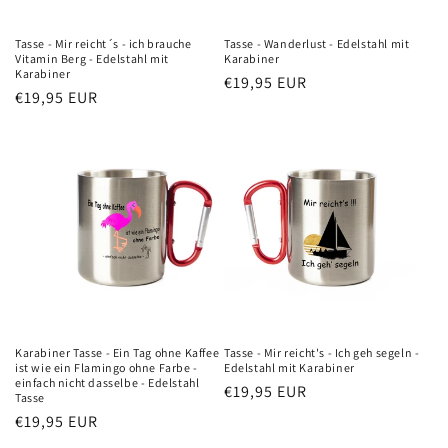
Tasse - Mir reicht´s - ich brauche
Tasse - Wanderlust - Edelstahl mit
Vitamin Berg - Edelstahl mit
Karabiner
Karabiner
Normaler
€19,95 EUR
Normaler
€19,95 EUR
Preis
Preis
Karabiner Tasse - Ein Tag ohne Kaffee
Tasse - Mir reicht's - Ich geh segeln -
ist wie ein Flamingo ohne Farbe -
Edelstahl mit Karabiner
einfach nicht dasselbe - Edelstahl
Normaler
€19,95 EUR
Tasse
Preis
Normaler
€19,95 EUR
Preis