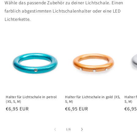
Wähle das passende Zubehör zu deiner Lichtschale. Einen
farblich abgestimmten Lichtschalenhalter oder eine LED
Lichterkette.
Halter für Lichtschale in petrol
Halter für Lichtschale in gold (XS,
Halter f
(XS, S, M)
S, M)
S, M)
Normaler
€6,95 EUR
Normaler
€6,95 EUR
Norm
€6,9
Preis
Preis
Preis
von
1
/
6