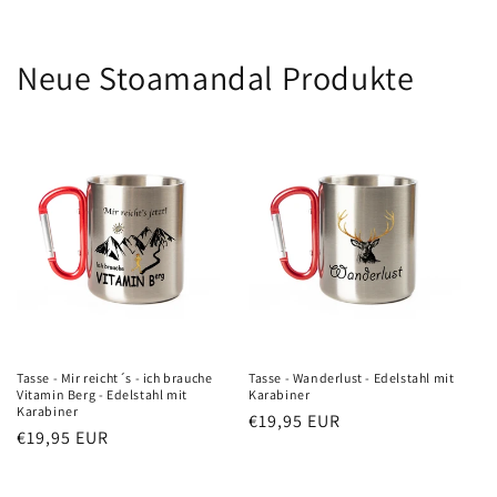
Neue Stoamandal Produkte
Tasse - Mir reicht´s - ich brauche
Tasse - Wanderlust - Edelstahl mit
Vitamin Berg - Edelstahl mit
Karabiner
Karabiner
Normaler
€19,95 EUR
Normaler
€19,95 EUR
Preis
Preis