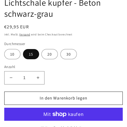
Lichtschale kupfer - Beton
schwarz-grau
Normaler
€29,95 EUR
Preis
inkl. MwSt.
Versand
wird beim Checkout berechnet
Durchmesser
10
15
20
30
Anzahl
Verringere
Erhöhe
die
die
Menge
Menge
für
für
In den Warenkorb legen
Lichtschale
Lichtschale
kupfer
kupfer
-
-
Beton
Beton