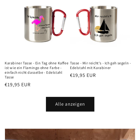
Karabiner Tasse - Ein Tag ohne Kaffee
Tasse - Mir reicht's - Ich geh segeln -
ist wie ein Flamingo ohne Farbe -
Edelstahl mit Karabiner
einfach nicht dasselbe - Edelstahl
Normaler
€19,95 EUR
Tasse
Preis
Normaler
€19,95 EUR
Preis
Alle anzeigen