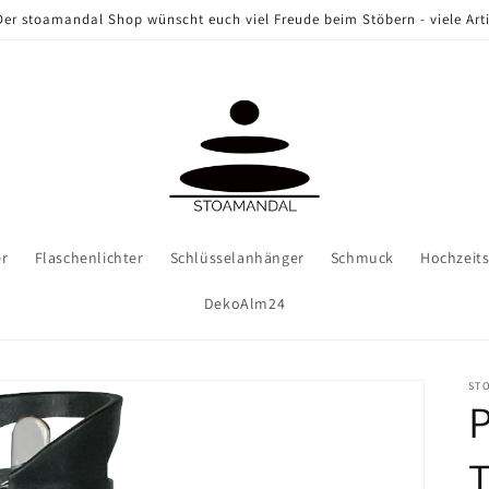
er stoamandal Shop wünscht euch viel Freude beim Stöbern - viele Arti
er
Flaschenlichter
Schlüsselanhänger
Schmuck
Hochzeit
DekoAlm24
ST
P
T