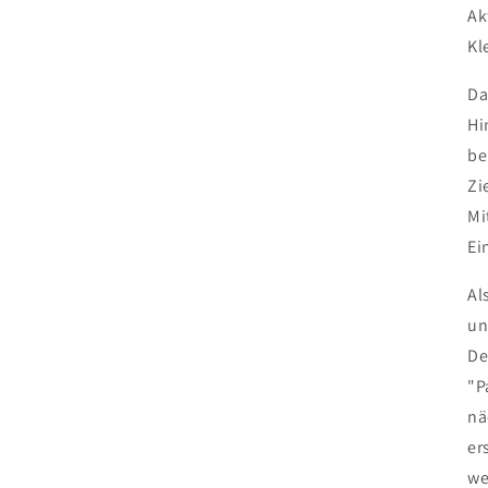
Ak
Kl
Da
Hi
be
Zi
Mi
Ei
Al
un
De
"P
nä
er
we