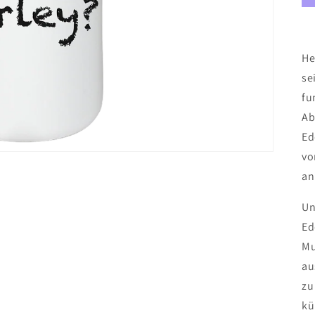
He
se
fu
Ab
Ed
vo
an
Un
Ed
Mu
au
zu
kü