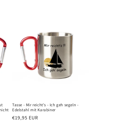
st
Tasse - Mir reicht's - Ich geh segeln -
nicht
Edelstahl mit Karabiner
Normaler
€19,95 EUR
Preis