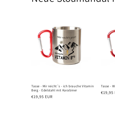
Tasse - Mir reicht´s - ich brauche Vitamin
Tasse - W
Berg - Edelstahl mit Karabiner
Normal
€19,95
Normaler
€19,95 EUR
Preis
Preis