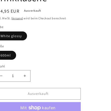
ormaler
24,95 EUR
Ausverkauft
eis
l. MwSt.
Versand
wird beim Checkout berechnet
rbe
White glossy
öße
600ml
zahl
Verringere
Erhöhe
die
die
Menge
Menge
für
für
Ausverkauft
Parley?
Parley?
-
-
Edelstahl-
Edelstahl-