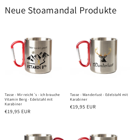
Neue Stoamandal Produkte
Tasse - Mir reicht´s - ich brauche
Tasse - Wanderlust - Edelstahl mit
Vitamin Berg - Edelstahl mit
Karabiner
Karabiner
Normaler
€19,95 EUR
Normaler
€19,95 EUR
Preis
Preis