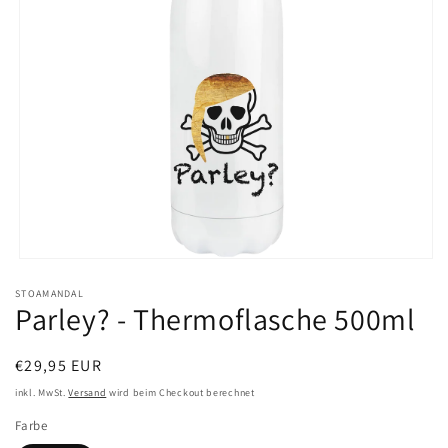
Medien
1
STOAMANDAL
in
Parley? - Thermoflasche 500ml
Modal
öffnen
Normaler
€29,95 EUR
Preis
inkl. MwSt.
Versand
wird beim Checkout berechnet
Farbe