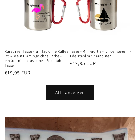
Karabiner Tasse - Ein Tag ohne Kaffee
Tasse - Mir reicht's - Ich geh segeln -
ist wie ein Flamingo ohne Farbe -
Edelstahl mit Karabiner
einfach nicht dasselbe - Edelstahl
Normaler
€19,95 EUR
Tasse
Preis
Normaler
€19,95 EUR
Preis
Alle anzeigen