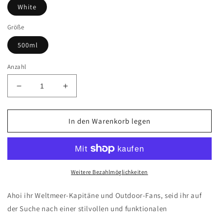
White
Größe
500ml
Anzahl
Verringere
Erhöhe
die
die
Menge
Menge
für
für
In den Warenkorb legen
Parley?
Parley?
-
-
Thermoflasche
Thermoflasche
500ml
500ml
Weitere Bezahlmöglichkeiten
Ahoi ihr Weltmeer-Kapitäne und Outdoor-Fans, seid ihr auf
der Suche nach einer stilvollen und funktionalen