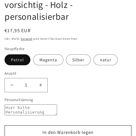
vorsichtig - Holz -
personalisierbar
Normaler
€17,95 EUR
Preis
inkl. MwSt.
Versand
wird beim Checkout berechnet
Hauptfarbe
Petrol
Magenta
Silber
natur
Anzahl
Verringere
Erhöhe
die
die
Personalisierung
Menge
Menge
für
für
Schlüsselanhänger
Schlüsselanhänger
-
-
Fahr
Fahr
vorsichtig
vorsichtig
In den Warenkorb legen