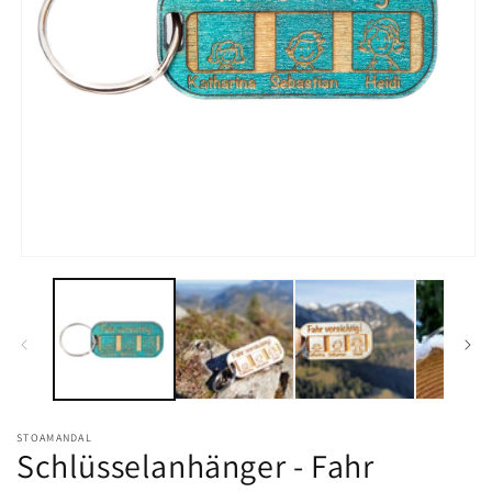
Medien
1
in
Modal
öffnen
STOAMANDAL
Schlüsselanhänger - Fahr