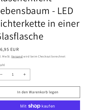
Lebensbaum - LED
ichterkette in einer
lasflasche
ormaler
16,95 EUR
eis
l. MwSt.
Versand
wird beim Checkout berechnet
zahl
Verringere
Erhöhe
die
die
Menge
Menge
für
für
In den Warenkorb legen
Stoamandal
Stoamandal
Flaschenlicht
Flaschenlicht
-
-