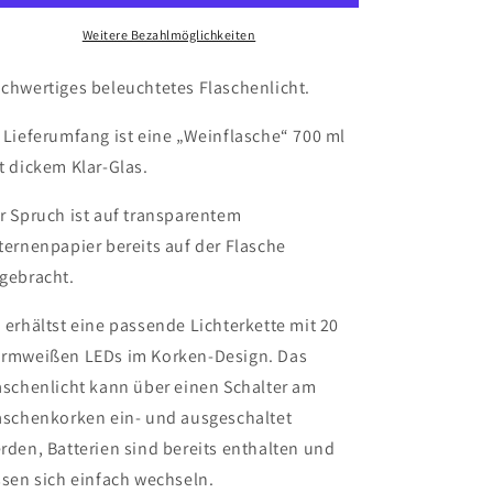
Lebensbaum
Lebensbaum
-
-
Weitere Bezahlmöglichkeiten
LED
LED
Lichterkette
Lichterkette
chwertiges beleuchtetes Flaschenlicht.
in
in
einer
einer
 Lieferumfang ist eine „Weinflasche“ 700 ml
Glasflasche
Glasflasche
t dickem Klar-Glas.
r Spruch ist auf transparentem
ternenpapier bereits auf der Flasche
gebracht.
 erhältst eine passende Lichterkette mit 20
rmweißen LEDs im Korken-Design. Das
aschenlicht kann über einen Schalter am
aschenkorken ein- und ausgeschaltet
rden, Batterien sind bereits enthalten und
ssen sich einfach wechseln.