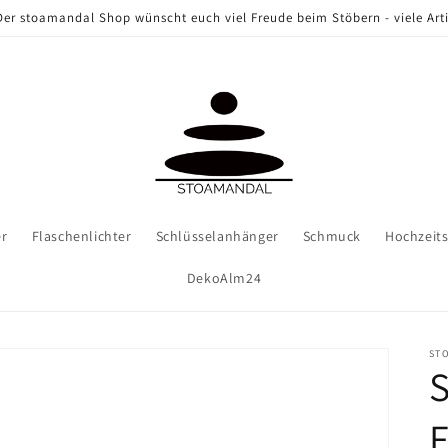
er stoamandal Shop wünscht euch viel Freude beim Stöbern - viele Arti
er
Flaschenlichter
Schlüsselanhänger
Schmuck
Hochzeit
DekoAlm24
ST
F