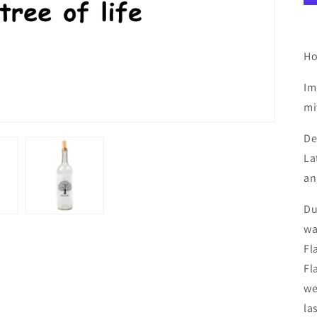
Ho
Im
mi
De
La
an
Du
wa
Fl
Fl
we
la