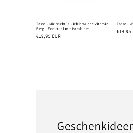
Tasse - Mir reicht´s - ich brauche Vitamin
Tasse - W
Berg - Edelstahl mit Karabiner
Normal
€19,95
Normaler
€19,95 EUR
Preis
Preis
Geschenkidee