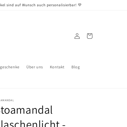
kel sind auf Wunsch auch personalisierbar! 💛
Einloggen
Warenkorb
sgeschenke
Über uns
Kontakt
Blog
OAMANDAL
Stoamandal
laschenlicht -