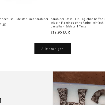
anderlust - Edelstahl mit Karabiner
Karabiner Tasse - Ein Tag ohne Kaffee i
wie ein Flamingo ohne Farbe - einfach 
er
 EUR
dasselbe - Edelstahl Tasse
Normaler
€19,95 EUR
Preis
Alle anzeigen
n