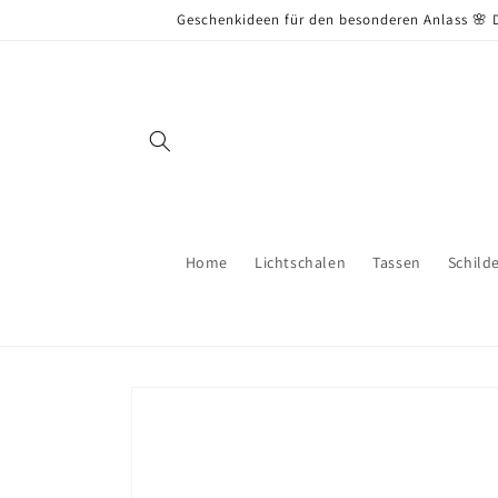
Direkt
Geschenkideen für den besonderen Anlass 🌸 D
zum
Inhalt
Home
Lichtschalen
Tassen
Schild
Zu
Produktinformationen
springen