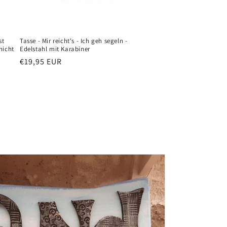
st
Tasse - Mir reicht's - Ich geh segeln -
nicht
Edelstahl mit Karabiner
Normaler
€19,95 EUR
Preis