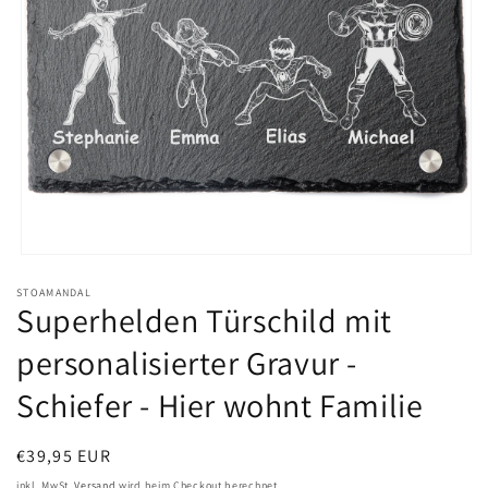
Medien
1
STOAMANDAL
in
Superhelden Türschild mit
Modal
öffnen
personalisierter Gravur -
Schiefer - Hier wohnt Familie
Normaler
€39,95 EUR
Preis
inkl. MwSt.
Versand
wird beim Checkout berechnet