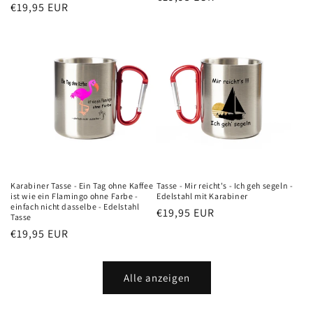
Normaler
€19,95 EUR
Preis
Preis
Karabiner Tasse - Ein Tag ohne Kaffee
Tasse - Mir reicht's - Ich geh segeln -
ist wie ein Flamingo ohne Farbe -
Edelstahl mit Karabiner
einfach nicht dasselbe - Edelstahl
Normaler
€19,95 EUR
Tasse
Preis
Normaler
€19,95 EUR
Preis
Alle anzeigen