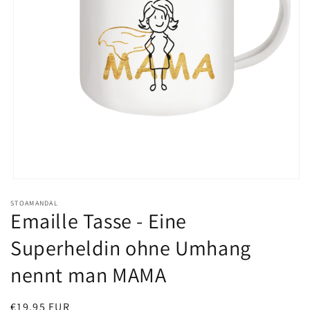
Medien
1
STOAMANDAL
in
Emaille Tasse - Eine
Modal
öffnen
Superheldin ohne Umhang
nennt man MAMA
Normaler
€19,95 EUR