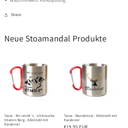
Waschhinweis: Handspülung
Share
Neue Stoamandal Produkte
Tasse - Mir reicht´s - ich brauche
Tasse - Wanderlust - Edelstahl mit
Vitamin Berg - Edelstahl mit
Karabiner
Karabiner
Normaler
€19,95 EUR