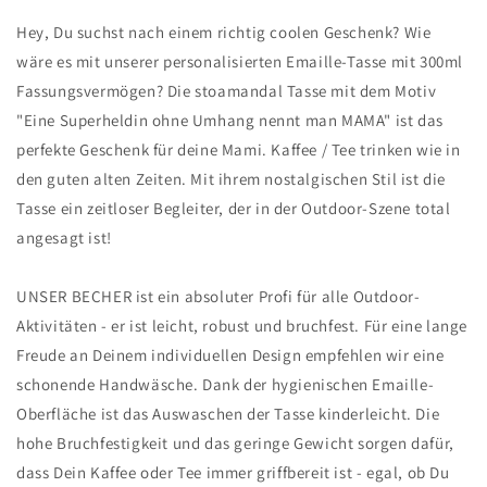
ohne
ohne
Umhang
Umhang
Hey, Du suchst nach einem richtig coolen Geschenk? Wie
nennt
nennt
wäre es mit unserer personalisierten Emaille-Tasse mit 300ml
man
man
Fassungsvermögen? Die stoamandal Tasse mit dem Motiv
MAMA
MAMA
"Eine Superheldin ohne Umhang nennt man MAMA" ist das
perfekte Geschenk für deine Mami. Kaffee / Tee trinken wie in
den guten alten Zeiten. Mit ihrem nostalgischen Stil ist die
Tasse ein zeitloser Begleiter, der in der Outdoor-Szene total
angesagt ist!
UNSER BECHER ist ein absoluter Profi für alle Outdoor-
Aktivitäten - er ist leicht, robust und bruchfest. Für eine lange
Freude an Deinem individuellen Design empfehlen wir eine
schonende Handwäsche. Dank der hygienischen Emaille-
Oberfläche ist das Auswaschen der Tasse kinderleicht. Die
hohe Bruchfestigkeit und das geringe Gewicht sorgen dafür,
dass Dein Kaffee oder Tee immer griffbereit ist - egal, ob Du