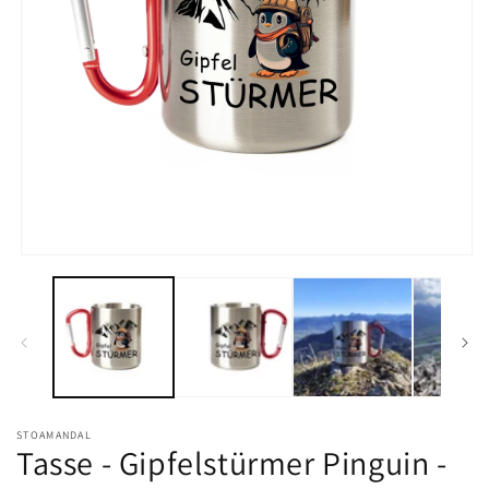
Medien
1
in
Modal
öffnen
STOAMANDAL
Tasse - Gipfelstürmer Pinguin -