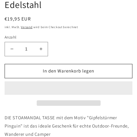
Edelstahl
Normaler
€19,95 EUR
Preis
inkl. MwSt.
Versand
wird beim Checkout berechnet
Anzahl
Verringere
Erhöhe
die
die
Menge
Menge
für
für
In den Warenkorb legen
Tasse
Tasse
-
-
Gipfelstürmer
Gipfelstürmer
Pinguin
Pinguin
-
-
Edelstahl
Edelstahl
DIE STOAMANDAL TASSE mit dem Motiv "Gipfelstürmer
Pinguin" ist das ideale Geschenk für echte Outdoor-Freunde,
Wanderer und Camper