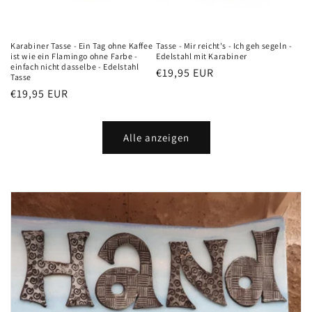
Karabiner Tasse - Ein Tag ohne Kaffee
Tasse - Mir reicht's - Ich geh segeln -
ist wie ein Flamingo ohne Farbe -
Edelstahl mit Karabiner
einfach nicht dasselbe - Edelstahl
Normaler
€19,95 EUR
Tasse
Preis
Normaler
€19,95 EUR
Preis
Alle anzeigen