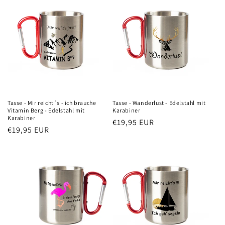
Tasse - Mir reicht´s - ich brauche
Tasse - Wanderlust - Edelstahl mit
Vitamin Berg - Edelstahl mit
Karabiner
Karabiner
Normaler
€19,95 EUR
Normaler
€19,95 EUR
Preis
Preis