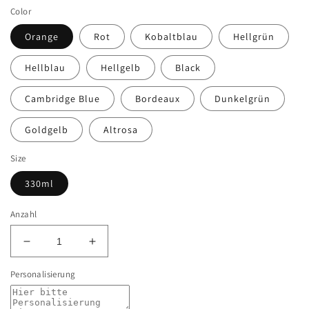
Color
Orange
Rot
Kobaltblau
Hellgrün
Hellblau
Hellgelb
Black
Cambridge Blue
Bordeaux
Dunkelgrün
Goldgelb
Altrosa
Size
330ml
Anzahl
Verringere
Erhöhe
die
die
Personalisierung
Menge
Menge
für
für
Tasse
Tasse