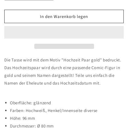
-
-
Hochzeit
Hochzeit
Paar
Paar
In den Warenkorb legen
gold
gold
-
-
personalisiert
personalisiert
-
-
zweifarbig
zweifarbig
Die Tasse wird mit dem Motiv "Hochzeit Paar gold" bedruckt.
Das Hochzeitspaar wird durch eine passende Comic-Figur in
gold und seinem Namen dargestellt! Teile uns einfach die
Namen der Eheleute und das Hochzeitsdatum mit.
Oberfläche: glänzend
Farben: Hochweiß, Henkel/Innenseite diverse
Höhe: 96 mm
Durchmesser: Ø 80 mm