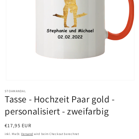
Medien
1
STOAMANDAL
in
Tasse - Hochzeit Paar gold -
Modal
öffnen
personalisiert - zweifarbig
Normaler
€17,95 EUR
Preis
inkl. MwSt.
Versand
wird beim Checkout berechnet