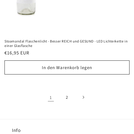
Stoamandal Flaschenlicht - Besser REICH und GESUND - LED Lichterkette in
einer Glasflasche
Normaler
€16,95 EUR
Preis
In den Warenkorb legen
1
2
Info