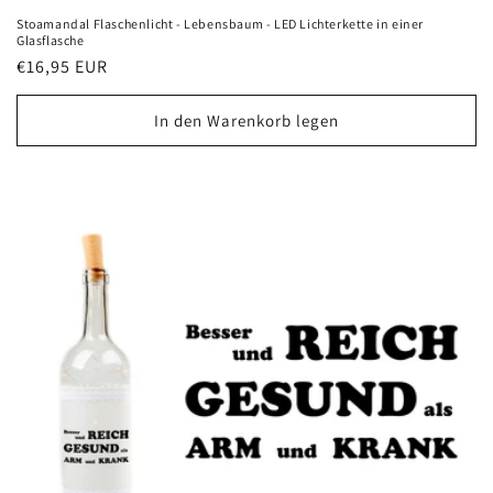
Stoamandal Flaschenlicht - Lebensbaum - LED Lichterkette in einer
Glasflasche
Normaler
€16,95 EUR
Preis
In den Warenkorb legen