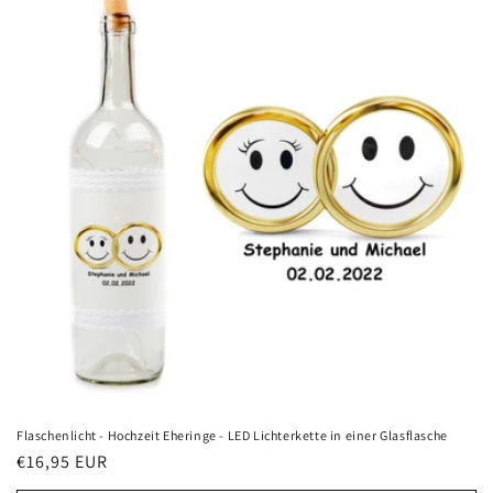
Flaschenlicht - Hochzeit Eheringe - LED Lichterkette in einer Glasflasche
Normaler
€16,95 EUR
Preis