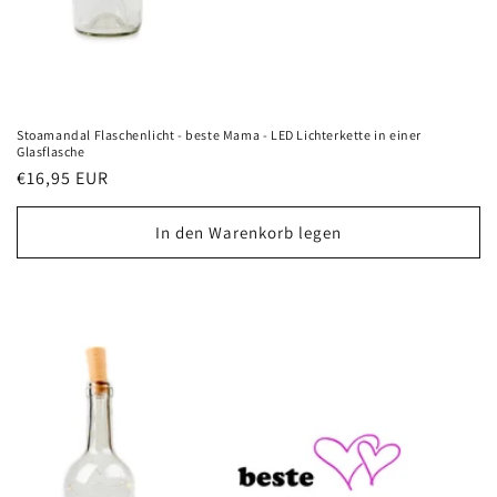
Stoamandal Flaschenlicht - beste Mama - LED Lichterkette in einer
Glasflasche
Normaler
€16,95 EUR
Preis
In den Warenkorb legen